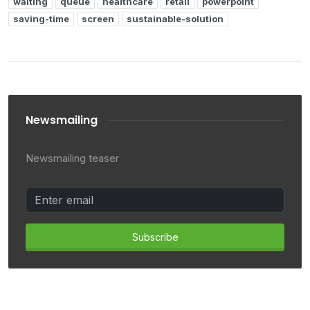
waiting
queue
healthcare
retail
powerpoint
saving-time
screen
sustainable-solution
Newsmailing
Newsmailing teaser
Subscribe